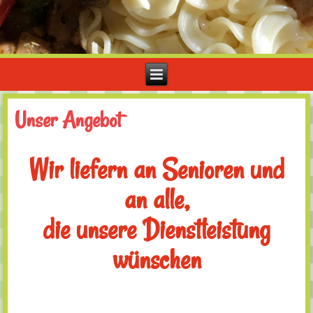
Unser Angebot
Wir liefern an Senioren und
an alle,
die unsere Dienstleistung
wünschen